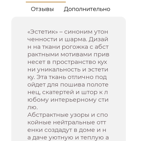
Отзывы
Дополнительно
«Эстетик» – синоним утон
ченности и шарма. Дизай
н на ткани рогожка с абст
рактными мотивами прив
несет в пространство кух
ни уникальность и эстети
ку. Эта ткань отлично под
ойдет для пошива полоте
нец, скатертей и штор к л
юбому интерьерному сти
лю.
Абстрактные узоры и спо
койные нейтральные отт
енки создадут в доме и н
а даче уютную и теплую а