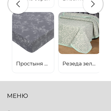
Предыдущий
Следую
Простыня на резинке "Луара"
Резеда зеленая
МЕНЮ