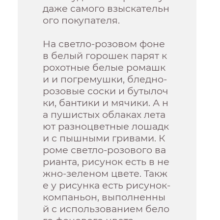
даже самого взыскательн
ого покупателя.
На светло-розовом фоне
в белый горошек парят к
рохотные белые ромашк
и и погремушки, бледно-
розовые соски и бутылоч
ки, бантики и мячики. А н
а пушистых облаках лета
ют разноцветные лошадк
и с пышными гривами. К
роме светло-розового ва
рианта, рисунок есть в не
жно-зеленом цвете. Такж
е у рисунка есть рисунок-
компаньон, выполненны
й с использованием бело