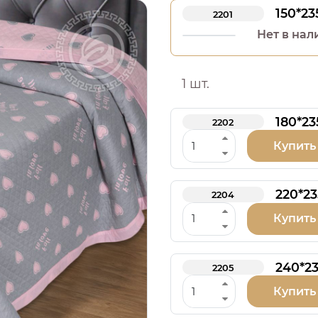
150*23
2201
Нет в нал
1 шт.
180*23
2202
Купить
220*23
2204
Купить
240*2
2205
Купить