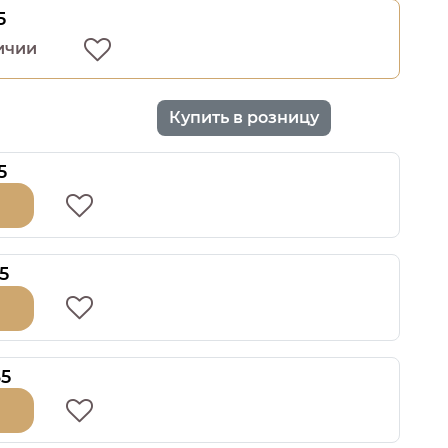
5
ичии
Купить в розницу
5
5
35