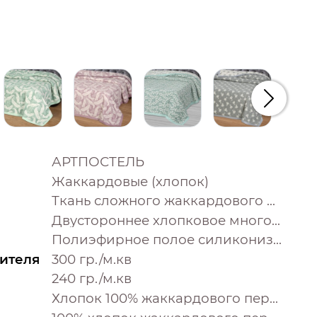
Следую
АРТПОСТЕЛЬ
Жаккардовые (хлопок)
Ткань сложного жаккардового переплетения внутри п/э нитка
Двустороннее хлопковое многослойное жаккардовое покрывало с тонким наполнителем и контурной декоративной строчкой и отделочным хлопковым кантом
Полиэфирное полое силиконизированное извитое волокно
ителя
300 гр./м.кв
240 гр./м.кв
Хлопок 100% жаккардового переплетения