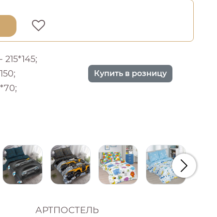
 215*145;
150;
Купить в розницу
*70;
Следую
АРТПОСТЕЛЬ