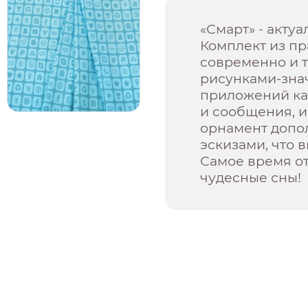
«Смарт» - акту
Комплект из пр
современно и т
рисунками-зна
приложений каж
и сообщения, и
орнамент допо
эскизами, что 
Самое время от
чудесные сны!