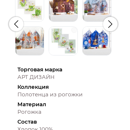
Предыдущий
Следую
Торговая марка
АРТ ДИЗАЙН
Коллекция
Полотенца из рогожки
Материал
Рогожка
Состав
Хлопок 100%